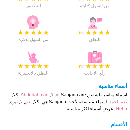
من السهل كتابته
التصنيف
★
★
★
★
★
★
★
★
★
★
النطق
من السهل تذكره
★
★
★
★
★
★
★
★
★
★
رأي الأجانب
النطق بالانجليزية
أسماء مناسبة
اسماء مناسبة لشقيق of Sanjana are:
لا
,
Abdelrahman
, كلا,
نعم
,
احمد
. اسماء متناسقة لأخت Sanjana هي: كلا,
نعم
,
لا
, نيره,
Neha
. عرض أسماء اكثر مناسبة.
الأقسام