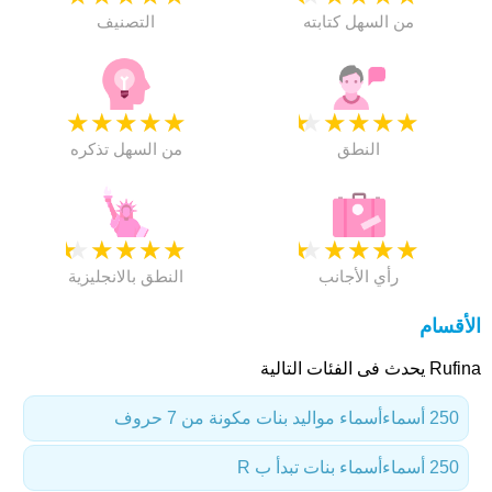
من السهل كتابته
التصنيف
★
★
★
★
★
★
★
★
★
★
النطق
من السهل تذكره
★
★
★
★
★
★
★
★
★
★
رأي الأجانب
النطق بالانجليزية
الأقسام
Rufina يحدث فى الفئات التالية
250 أسماء
أسماء مواليد بنات مكونة من 7 حروف
250 أسماء
أسماء بنات تبدأ ب R