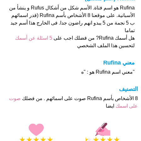
Rufina هو اسم فتاة. الأسم شكل من أشكال Rufus و ينشأ من
الأسبانية. على موقعنا 8 الأشخاص بأسم Rufina (قدر اسمائهم
ب 5 نجمة من 5 يبدو انهم راضون جدا. فى الخارج هذا أسم جيد
تماما
هل أسمك Rufina? من فضلك اجب على
5 اسئلة عن أسمك
لتحسين هذا الملف الشخصي
معني Rufina
"معني اسم Rufina هو : "ه
التصنيف
8 الأشخاص بأسم Rufina صوت على اسمائهم . من فضلك
صوت
على اسمك
ايضا
★
★
★
★
★
★
★
★
★
★