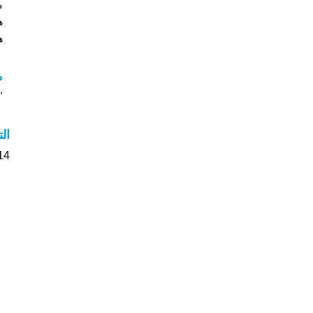
هذ
هل
م
"م
ال
14 الأشخاص بأسم Romario صوت على اسمائ