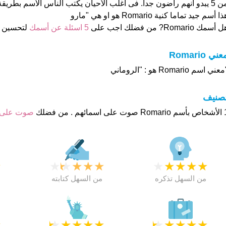
من 5 يبدو انهم راضون جدا. فى اغلب الأحيان يكتب الناس الأسم بطري
ا أسم جيد تماما كنية Romario هو او هي "مارو
 أسمك Romario? من فضلك اجب على
5 اسئلة عن أسمك
لتحسين 
عني Romario
عني اسم Romario هو : "الروماني
تصنيف
هم . من فضلك
صوت على
★
★
★
★
★
★
★
★
★
★
★
من السهل تذكره
من السهل كتابته
★
★
★
★
★
★
★
★
★
★
★