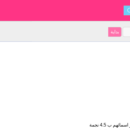
Romario هو اسم للبنين على موقعنا 14 الأشخاص بأسم Romario (قدر اسمائهم ب 4.5 نجمة