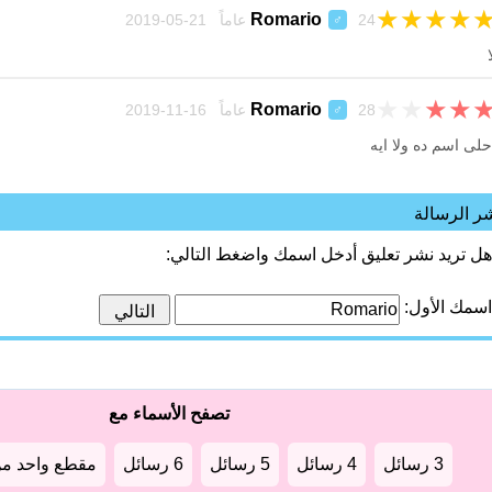
★
★
★
★
Romario
24 عاماً 21-05-2019
♂
ا
★
★
★
★
Romario
28 عاماً 16-11-2019
♂
حلى اسم ده ولا ايه
ر الرسالة
هل تريد نشر تعليق أدخل اسمك واضغط التالي:
اسمك الأول:
تصفح الأسماء مع
3 رسائل
4 رسائل
5 رسائل
6 رسائل
مقطع واحد من