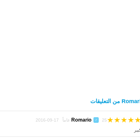
Rom من التعليقات
★
★
★
★
Romario
25 عاماً 17-09-2016
♂
بير