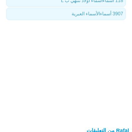
118 أسماء
أسماء أولاد تنتهي ب L
3907 أسماء
الأسماء العبرية
Rafal من التعليقات