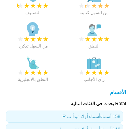
★
★
★
★
★
★
★
★
★
★
من السهل كتابته
التصنيف
★
★
★
★
★
★
★
★
★
★
النطق
من السهل تذكره
★
★
★
★
★
★
★
★
★
★
رأي الأجانب
النطق بالانجليزية
الأقسام
Rafal يحدث فى الفئات التالية
158 أسماء
أسماء أولاد تبدأ ب R