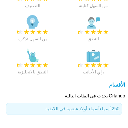
من السهل كتابته
التصنيف
★
★
★
★
★
★
★
★
★
★
النطق
من السهل تذكره
★
★
★
★
★
★
★
★
★
★
رأي الأجانب
النطق بالانجليزية
الأقسام
Orlando يحدث فى الفئات التالية
250 أسماء
أسماء أولاد شعبية في اللاتفية