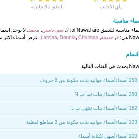
رأي الأجانب
النطق بالانجليزية
ماء مناسبة
ء مناسبة لشقيق of Nawal are:
لا
,
نعم
,
ياسين
,
محمد
, لا يوجد. اسم
Na هي:
لا
,
خديجة
,
Chaimaa
,
Dounia
,
Lamiaa
. عرض أسماء اكثر من
أقسام
ث فى الفئات التالية
250 أسماء
أسماء مواليد بنات مكونة من 6 حروف
250 أسماء
أسماء بنات تبدأ ب N
152 أسماء
أسماء بنات تنتهي ب L
100 أسماء
أسماء مواليد بنات مكونة من 3 مقاطع لفظية
100 أسماء
أسهل لكتابة أسماء