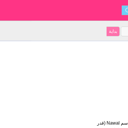
Nawal هو اسم فتاة. أصل الأسم هو العربية على موقعنا 59 الأشخاص بأسم Nawal (قدر