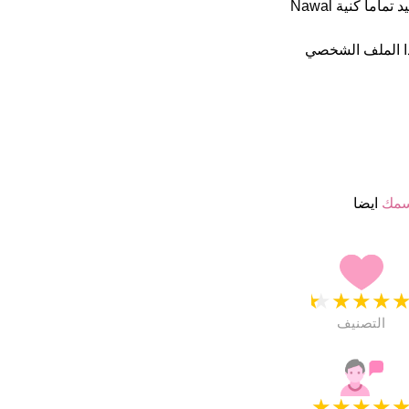
اسمائهم ب 4.5 نجمة من 5 يبدو انهم راضون جدا. فى الخارج هذا أسم جيد تماما كنية Nawal
ا الملف الشخصي
سمك
ايضا
★
★
★
★
التصنيف
★
★
★
★