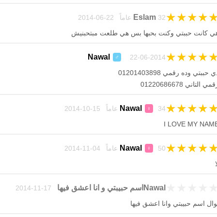
★
★
★
★
Eslam
32 عاماً 22-06-2014
ي كانت حببتي وكنت بحبها بس هي طلعت مبتحبنيش
★
★
★
★
Nawal
22-06-2014
♂
ي حببتي وده رقمي 01201403898
مي التاني 01220686678
★
★
★
★
Nawal
34 عاماً 15-10-2014
♀
I LOVE MY NAM
★
★
★
★
Nawal
50 عاماً 04-11-2014
♀
ا
★
★
★
★
Nawalاسم حبيبتي و انا اعشق فيها
17-11-2014
وال اسم حبيبتي وانا اعشق فيها