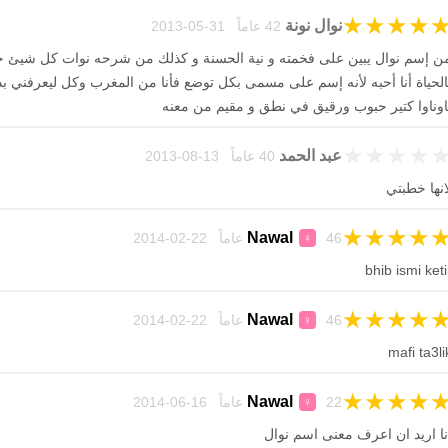
★
★
★
★
نوال نونة
42 عاماً 31-05-2013
ن إسم نوال يبين على فخمته و نية الحسنة و كذلك من شرحه نوات كل شيئ 
الحياة أنا أحبه لأنه إسم على مسمى بكل توضع فأنا من المغرب وكل ليعرفني بد
اوناوا كتير حبوب ورقيق في نطق و مقيم من معنه
★
★
★
★
عبد الحمد
40 عاماً 13-08-2013
انها خطبتي
★
★
★
★
Nawal
46 عاماً 22-02-2014
♀
bhib ismi keti
★
★
★
★
Nawal
46 عاماً 22-02-2014
♀
mafi ta3li
★
★
★
★
Nawal
22 عاماً 16-06-2014
♀
نا اريد ان اعرف معنى اسم نوال