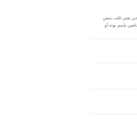
حي يعني قلب ينبض
لعني بإسم نونة أو