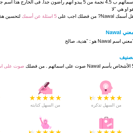
و او هي "لا
 أسمك Nawal? من فضلك اجب على
5 اسئلة عن أسمك
لتحسين هذ
عني Nawal
عني اسم Nawal هو : "هدية، صالح
تصنيف
م . من فضلك
صوت على ا
★
★
★
★
★
★
★
★
★
★
★
من السهل تذكره
من السهل كتابته
★
★
★
★
★
★
★
★
★
★
★