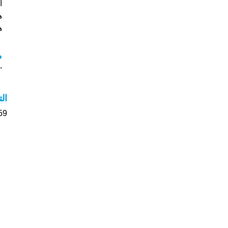
ه
هل
م
"م
ال
59 الأشخاص بأسم Nawal صوت على اسمائه