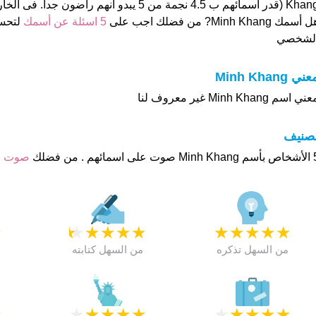
قدر اسمائهم ب 4.5 نجمة من 5 يبدو انهم راضون جدا. فى الخارج هذا أسم جيد تماما
 أسمك Minh Khang? من فضلك اجب على
5 اسئلة عن أسمك
لتحس
لشخصي
ني Minh Khang
ني اسم Minh Khang غير معروف لنا
تصنيف
ئهم . من فضلك
صوت ع
★
★
★
★
★
★
★
★
★
★
★
من السهل تذكره
من السهل كتابته
★
★
★
★
★
★
★
★
★
★
★