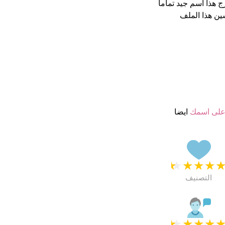
ين هذا الملف
لى اسمك
ايضا
★
★
★
★
التصنيف
★
★
★
★