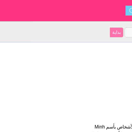
Minh Khang هو اسم للبنين أصل الأسم هو الفيتنامية على موقعنا 54 الأشخاص بأسم Minh