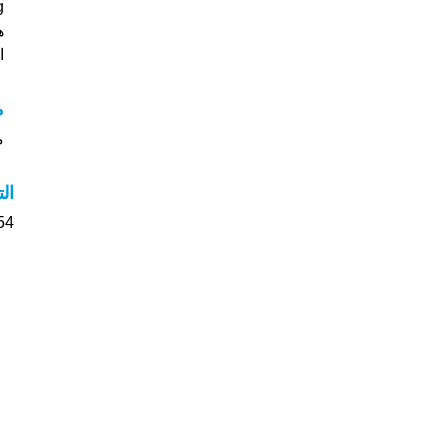
Khang (
هل
ا
مع
مع
ال
54 الأشخاص بأسم Minh Khang صوت على اسما