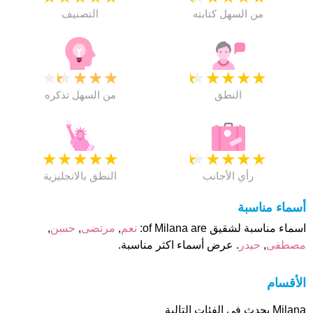
من السهل كتابته
التصنيف
★
★
★
★
★
★
★
★
★
★
النطق
من السهل تذكره
★
★
★
★
★
★
★
★
★
★
رأي الأجانب
النطق بالانجليزية
أسماء مناسبة
اسماء مناسبة لشقيق of Milana are:
نعم
,
مرتضى
,
حسن
,
مصطفى
,
حيدر
. عرض أسماء اكثر مناسبة.
الأقسام
Milana يحدث فى الفئات التالية