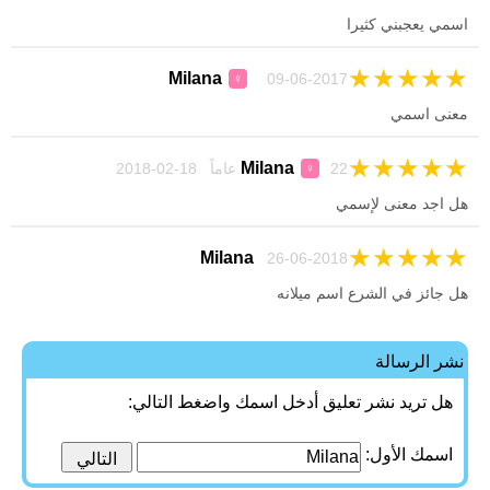
اسمي يعجبني كثيرا
★
★
★
★
★
Milana
09-06-2017
♀
معنى اسمي
★
★
★
★
★
Milana
22 عاماً 18-02-2018
♀
هل اجد معنى لإسمي
★
★
★
★
★
Milana
26-06-2018
هل جائز في الشرع اسم ميلانه
نشر الرسالة
هل تريد نشر تعليق أدخل اسمك واضغط التالي:
اسمك الأول: