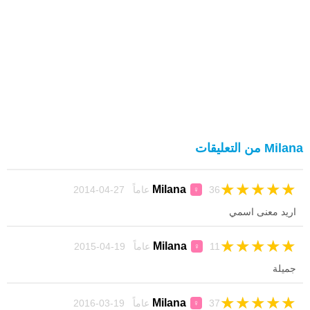
Milana من التعليقات
★
★
★
★
★
Milana
36 عاماً 27-04-2014
♀
اريد معنى اسمي
★
★
★
★
★
Milana
11 عاماً 19-04-2015
♀
جميلة
★
★
★
★
★
Milana
37 عاماً 19-03-2016
♀