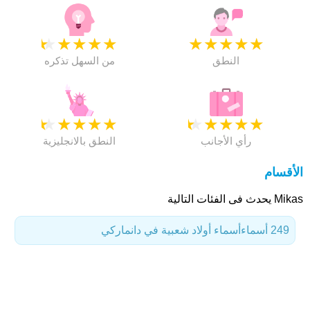
★
★
★
★
★
★
★
★
★
★
النطق
من السهل تذكره
★
★
★
★
★
★
★
★
★
★
رأي الأجانب
النطق بالانجليزية
الأقسام
Mikas يحدث فى الفئات التالية
249 أسماء
أسماء أولاد شعبية في دانماركي