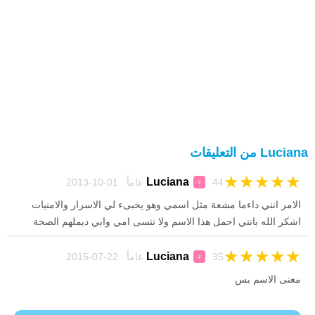
Luciana من التعليقات
★
★
★
★
★
Luciana
44 عاماً 01-10-2013
♀
الامر انني داءما مشعة مثل اسمي وهو يخبىء لي الاسرار والامنيات
اشكر الله بانني احمل هذا الاسم ولا ننسى امي وابي ديملهم الصحة
★
★
★
★
★
Luciana
35 عاماً 22-07-2015
♀
معنى الاسم بس