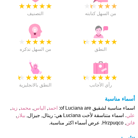
★
★
★
★
★
★
★
★
★
★
من السهل كتابته
التصنيف
★
★
★
★
★
★
★
★
★
★
النطق
من السهل تذكره
★
★
★
★
★
★
★
★
★
★
رأي الأجانب
النطق بالانجليزية
أسماء مناسبة
اسماء مناسبة لشقيق of Luciana are:
احمد
,
الياس
,
محمد
,
زيد
,
علي
. اسماء متناسقة لأخت Luciana هي: ريتال, جيزال,
بيلار
,
فاتن
, Hrzpuqco. عرض أسماء اكثر مناسبة.