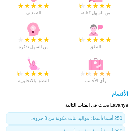
★
★
★
★
★
★
★
★
★
★
من السهل كتابته
التصنيف
★
★
★
★
★
★
★
★
★
★
النطق
من السهل تذكره
★
★
★
★
★
★
★
★
★
★
رأي الأجانب
النطق بالانجليزية
الأقسام
Lavanya يحدث فى الفئات التالية
250 أسماء
أسماء مواليد بنات مكونة من 8 حروف