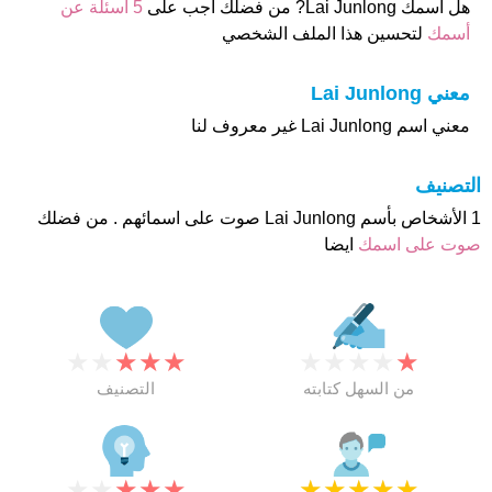
هل أسمك Lai Junlong? من فضلك اجب على
5 اسئلة عن
أسمك
لتحسين هذا الملف الشخصي
معني Lai Junlong
معني اسم Lai Junlong غير معروف لنا
التصنيف
1 الأشخاص بأسم Lai Junlong صوت على اسمائهم . من فضلك
صوت على اسمك
ايضا
★
★
★
★
★
★
★
★
★
★
من السهل كتابته
التصنيف
★
★
★
★
★
★
★
★
★
★