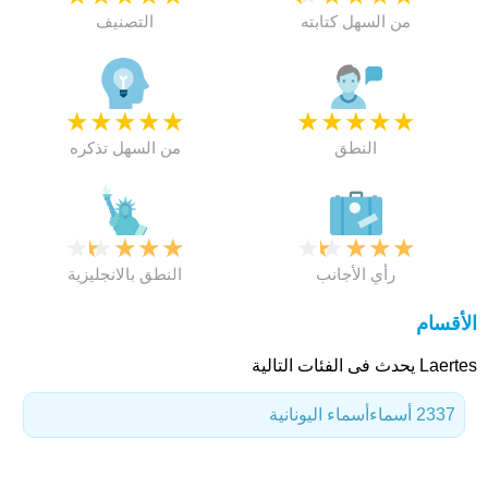
من السهل كتابته
التصنيف
★
★
★
★
★
★
★
★
★
★
النطق
من السهل تذكره
★
★
★
★
★
★
★
★
★
★
رأي الأجانب
النطق بالانجليزية
الأقسام
Laertes يحدث فى الفئات التالية
2337 أسماء
أسماء اليونانية