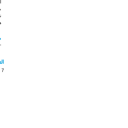
م
ن
هل
م
"م
ال
7 الأشخاص بأسم Kresten صوت على اسمائهم . من فضلك