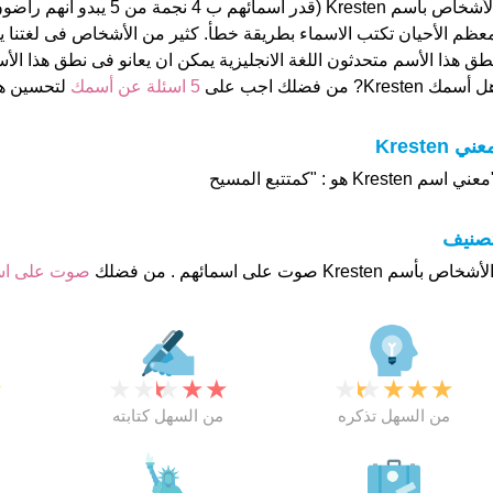
الأشخاص بأسم Kresten (قدر اسمائهم ب 
عظم الأحيان تكتب الاسماء بطريقة خطأ. كثير من الأشخاص فى لغتنا
طق هذا الأسم متحدثون اللغة الانجليزية يمكن ان يعانو فى نطق هذا الأ
 أسمك Kresten? من فضلك اجب على
5 اسئلة عن أسمك
لتحسين ه
عني Kresten
عني اسم Kresten هو : "كمتتبع المسيح
تصنيف
صوت على ا
★
★
★
★
★
★
★
★
★
★
★
من السهل تذكره
من السهل كتابته