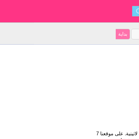
Kresten هو اسم للبنين الأسم شكل من أشكال Christianus و ينشأ من لاتينية. على موقعنا 7