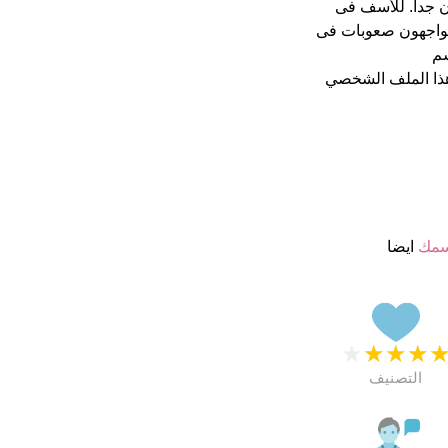
4 نجمة من 5 يبدو انهم راضون جدا. للأسف فى
 يواجهون صعوبات فى
سم
ذا الملف الشخصي
سمك
ايضا
★
★
★
★
التصنيف