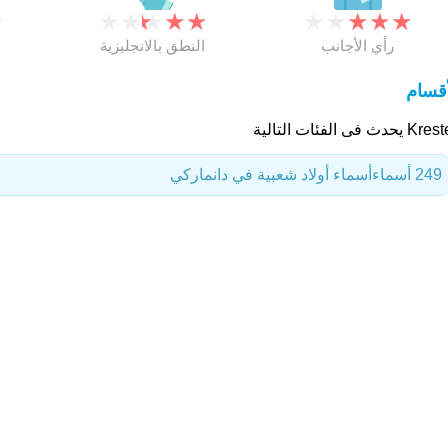
★
★
★
★
★
★
★
★
★
★
★
رأي الأجانب
النطق بالانجليزية
أقسام
يحدث فى الفئات التالية
249 أسماء
أسماء أولاد شعبية في دانماركي