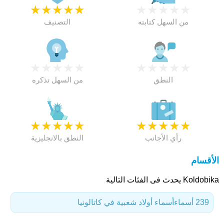
★
★
★
★
★
★
★
★
★
★
من السهل كتابته
التصنيف
★
★
★
★
★
★
★
★
★
★
النطق
من السهل تذكره
★
★
★
★
★
★
★
★
★
★
رأي الأجانب
النطق بالانجليزية
الأقسام
Koldobika يحدث فى الفئات التالية
239 أسماء
أسماء أولاد شعبية في كاتالونيا