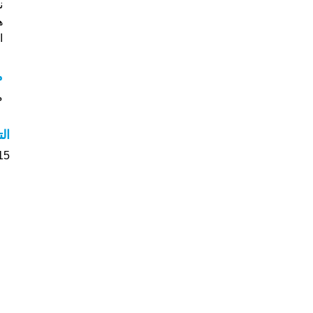
نجمة
هل
ا
مع
مع
ال
15 الأشخاص بأسم Klementina صوت على اسما