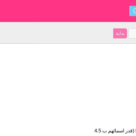
Klementina هو اسم فتاة. على موقعنا 15 الأشخاص بأسم Klementina (قدر اسمائهم ب 4.5