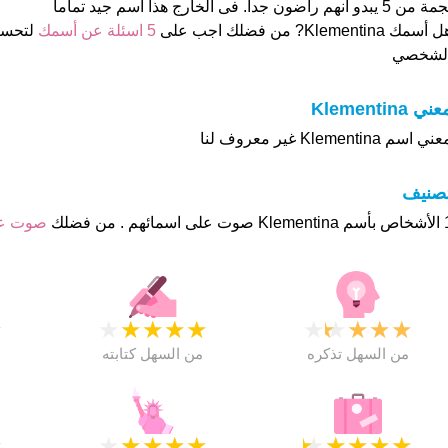
 من 5 يبدو انهم راضون جدا. فى الخارج هذا أسم جيد تماما
 أسمك Klementina? من فضلك اجب على
5 اسئلة عن أسمك
لتحسي
لشخصي
ني Klementina
ني اسم Klementina غير معروف لنا
تصنيف
ئهم . من فضلك
صوت ع
★
★
★
★
★
★
★
★
★
★
★
من السهل تذكره
من السهل كتابته
★
★
★
★
★
★
★
★
★
★
★