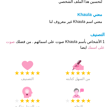
لتحسين هذا الملف الشخصي
معني Khaula
معني اسم Khaula غير معروف لنا
التصنيف
1 الأشخاص بأسم Khaula صوت على اسمائهم . من فضلك
صوت
على اسمك
ايضا
★
★
★
★
★
★
★
★
★
★
من السهل كتابته
التصنيف
★
★
★
★
★
★
★
★
★
★
النطق
من السهل تذكره