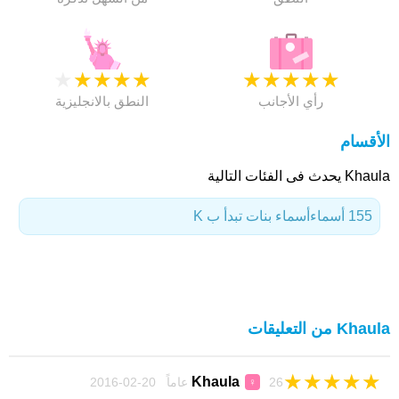
★
★
★
★
★
★
★
★
★
★
رأي الأجانب
النطق بالانجليزية
الأقسام
Khaula يحدث فى الفئات التالية
155 أسماء
أسماء بنات تبدأ ب K
Khaula من التعليقات
★
★
★
★
★
Khaula
26 عاماً 20-02-2016
♀