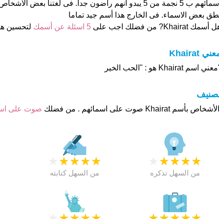
اسمائهم ب 5 نجمة من 5 يبدو انهم راضون جدا. فى لغتنا بعض 
طق بعض الاسماء. فى الخارج هذا أسم جيد تماما
 أسمك Khairat? من فضلك اجب على
5 اسئلة عن أسمك
لتحسين ه
عني Khairat
عني اسم Khairat هو : "الحب الخير
تصنيف
صوت على ا
★
★
★
★
★
★
★
★
★
★
★
من السهل تذكره
من السهل كتابته
★
★
★
★
★
★
★
★
★
★
★