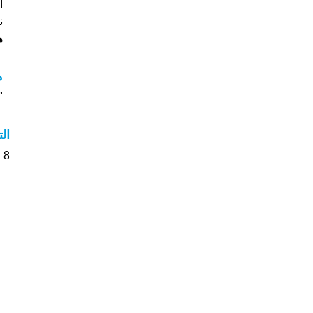
ن
هل
م
"م
ال
8 الأشخاص بأسم Khairat صوت على اسمائهم . من فضلك