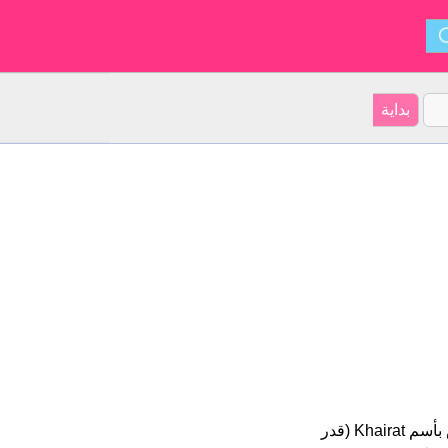
Khairat هو اسم للبنين أصل الأسم هو الأفريقي على موقعنا 8 الأشخاص بأسم Khairat (قدر