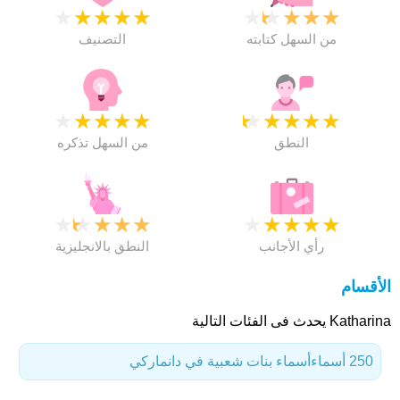
★
★
★
★
★
★
★
★
★
★
من السهل كتابته
التصنيف
★
★
★
★
★
★
★
★
★
★
النطق
من السهل تذكره
★
★
★
★
★
★
★
★
★
★
رأي الأجانب
النطق بالانجليزية
الأقسام
Katharina يحدث فى الفئات التالية
250 أسماء
أسماء بنات شعبية في دانماركي