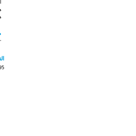
ه
هل
م
"مع
ال
495 الأشخاص بأسم Juliana 