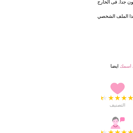
 4.5 نجمة من 5 يبدو انهم راضون جدا. فى الخارج
ذا الملف الشخصي
 اسمك
ايضا
★
★
★
★
التصنيف
★
★
★
★