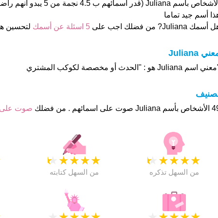
الأشخاص بأسم Juliana (قدر اسمائهم ب
ذا أسم جيد تماما
 أسمك Juliana? من فضلك اجب على
5 اسئلة عن أسمك
لتحسين ه
عني Juliana
ني اسم Juliana هو : "الحدث أو مخصصة لكوكب المشتري
تصنيف
صوت على اسمائهم . من فضلك
صوت على
★
★
★
★
★
★
★
★
★
★
★
من السهل تذكره
من السهل كتابته
★
★
★
★
★
★
★
★
★
★
★