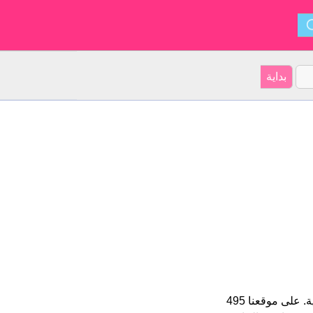
Juliana هو اسم فتاة. الأسم شكل من أشكال Julius و ينشأ من الأسبانية. على موقعنا 495