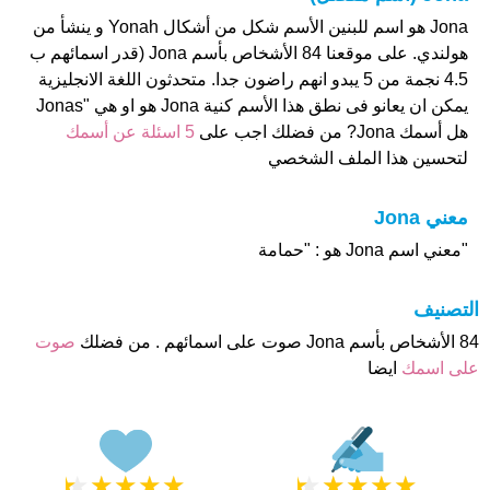
Jona هو اسم للبنين الأسم شكل من أشكال Yonah و ينشأ من
هولندي. على موقعنا 84 الأشخاص بأسم Jona (قدر اسمائهم ب
4.5 نجمة من 5 يبدو انهم راضون جدا. متحدثون اللغة الانجليزية
يمكن ان يعانو فى نطق هذا الأسم كنية Jona هو او هي "Jonas
هل أسمك Jona? من فضلك اجب على
5 اسئلة عن أسمك
لتحسين هذا الملف الشخصي
معني Jona
"معني اسم Jona هو : "حمامة
التصنيف
84 الأشخاص بأسم Jona صوت على اسمائهم . من فضلك
صوت
على اسمك
ايضا
★
★
★
★
★
★
★
★
★
★