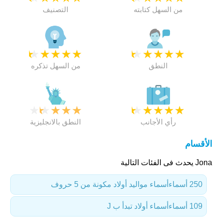
من السهل كتابته
التصنيف
★
★
★
★
★
★
★
★
★
★
النطق
من السهل تذكره
★
★
★
★
★
★
★
★
★
★
رأي الأجانب
النطق بالانجليزية
الأقسام
Jona يحدث فى الفئات التالية
250 أسماء
أسماء مواليد أولاد مكونة من 5 حروف
109 أسماء
أسماء أولاد تبدأ ب J