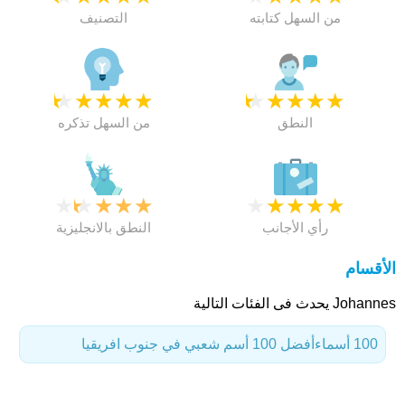
من السهل كتابته
التصنيف
★
★
★
★
★
★
★
★
★
★
النطق
من السهل تذكره
★
★
★
★
★
★
★
★
★
★
رأي الأجانب
النطق بالانجليزية
الأقسام
Johannes يحدث فى الفئات التالية
100 أسماء
أفضل 100 أسم شعبي في جنوب افريقيا