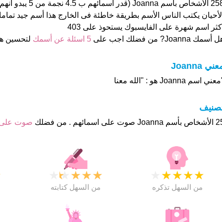
258 الأشخاص بأسم Joanna 
كثر اسم شهرة على الفايسبوك يستحوذ على 403
 أسمك Joanna? من فضلك اجب على
5 اسئلة عن أسمك
لتحسين ه
عني Joanna
عني اسم Joanna هو : "الله معنا
تصنيف
وت على اسمائهم . من فضلك
صوت على
★
★
★
★
★
★
★
★
★
★
★
من السهل تذكره
من السهل كتابته