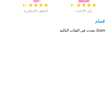
★
★
★
★
★
★
★
★
★
★
★
رأي الأجانب
النطق بالانجليزية
أقسام
حدث فى الفئات التالية