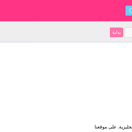
أشكال Johannes و ينشأ من الإنجليزية. على موقعنا