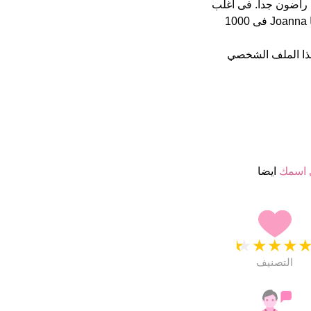
(قدر اسمائهم ب 4.5 نجمة من 5 يبدو انهم راضون جدا. فى اغلب
الأحيان يكتب الناس الأسم بطريقة خاطئة فى الخارج هذا أسم جيد تماما Joanna فى 1000
ذا الملف الشخصي
 اسمك
ايضا
★
★
★
★
التصنيف