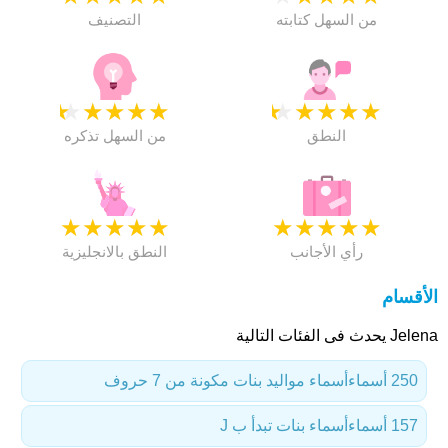
من السهل كتابته
التصنيف
★
★
★
★
★
★
★
★
★
★
النطق
من السهل تذكره
★
★
★
★
★
★
★
★
★
★
رأي الأجانب
النطق بالانجليزية
الأقسام
Jelena يحدث فى الفئات التالية
250 أسماء
أسماء مواليد بنات مكونة من 7 حروف
157 أسماء
أسماء بنات تبدأ ب J