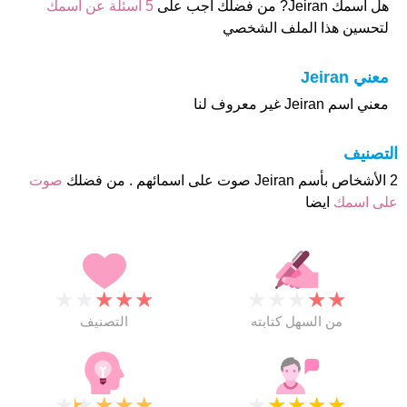
هل أسمك Jeiran? من فضلك اجب على
5 اسئلة عن أسمك
لتحسين هذا الملف الشخصي
معني Jeiran
معني اسم Jeiran غير معروف لنا
التصنيف
2 الأشخاص بأسم Jeiran صوت على اسمائهم . من فضلك
صوت
على اسمك
ايضا
★
★
★
★
★
★
★
★
★
★
من السهل كتابته
التصنيف
★
★
★
★
★
★
★
★
★
★