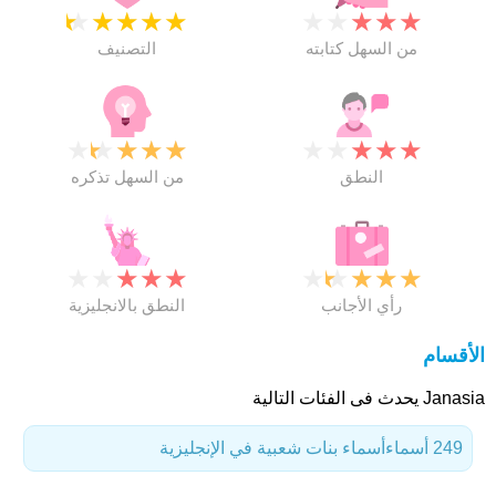
★
★
★
★
★
★
★
★
★
★
من السهل كتابته
التصنيف
★
★
★
★
★
★
★
★
★
★
النطق
من السهل تذكره
★
★
★
★
★
★
★
★
★
★
رأي الأجانب
النطق بالانجليزية
الأقسام
Janasia يحدث فى الفئات التالية
249 أسماء
أسماء بنات شعبية في الإنجليزية