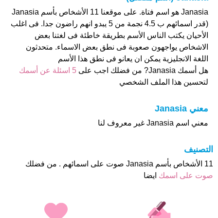
Janasia هو اسم فتاة. على موقعنا 11 الأشخاص بأسم Janasia
(قدر اسمائهم ب 4.5 نجمة من 5 يبدو انهم راضون جدا. فى اغلب
الأحيان يكتب الناس الأسم بطريقة خاطئة فى لغتنا بعض
الاشخاص يواجهون صعوبة فى نطق بعض الاسماء. متحدثون
اللغة الانجليزية يمكن ان يعانو فى نطق هذا الأسم
هل أسمك Janasia? من فضلك اجب على
5 اسئلة عن أسمك
لتحسين هذا الملف الشخصي
معني Janasia
معني اسم Janasia غير معروف لنا
التصنيف
11 الأشخاص بأسم Janasia صوت على اسمائهم . من فضلك
صوت على اسمك
ايضا