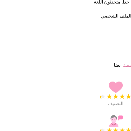
نجمة من 5 يبدو انهم راضون جدا. متحدثون اللغة
 الملف الشخصي
سمك
ايضا
★
★
★
★
التصنيف
★
★
★
★