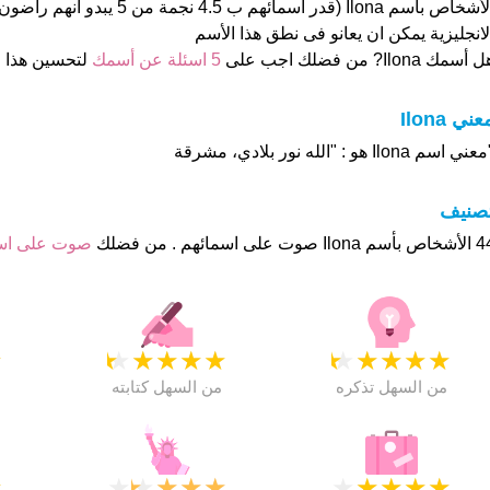
الأشخاص بأسم Ilona (قدر اسمائهم ب 4.5 
لانجليزية يمكن ان يعانو فى نطق هذا الأسم
 أسمك Ilona? من فضلك اجب على
5 اسئلة عن أسمك
لتحسين هذا
عني Ilona
عني اسم Ilona هو : "الله نور بلادي، مشرقة
تصنيف
وت على اسمائهم . من فضلك
صوت على ا
★
★
★
★
★
★
★
★
★
★
★
من السهل تذكره
من السهل كتابته
★
★
★
★
★
★
★
★
★
★
★