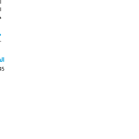
ا
هل
م
"م
ال
445 الأشخاص بأسم Ilona ص