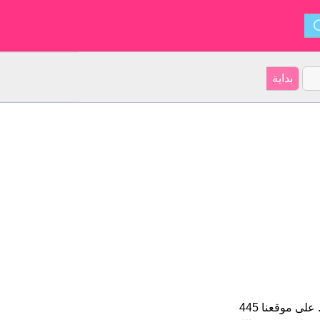
Ilona هو اسم فتاة. الأسم شكل من أشكال Helena و ينشأ من المجري. على موقعنا 445