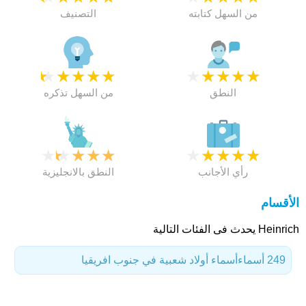
من السهل كتابته
التصنيف
★
★
★
★
★
★
★
★
★
★
النطق
من السهل تذكره
★
★
★
★
★
★
★
★
★
★
رأي الأجانب
النطق بالانجليزية
الأقسام
Heinrich يحدث فى الفئات التالية
249 أسماء
أسماء أولاد شعبية في جنوب افريقيا