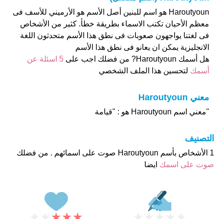
Haroutyoun هو اسم للبنين أصل الأسم هو الأرميني للأسف فى
معظم الأحيان تكتب الاسماء بطريقة خطأ. كثير من الأشخاص
فى لغتنا يواجهون صعوبات فى نطق هذا الأسم متحدثون اللغة
الانجليزية يمكن ان يعانو فى نطق هذا الأسم
هل أسمك Haroutyoun? من فضلك اجب على
5 اسئلة عن
أسمك
لتحسين هذا الملف الشخصي
معني Haroutyoun
"معني اسم Haroutyoun هو : "قيامة
التصنيف
1 الأشخاص بأسم Haroutyoun صوت على اسمائهم . من فضلك
صوت على اسمك
ايضا
★
★
★
★
★
★
★
★
★
★