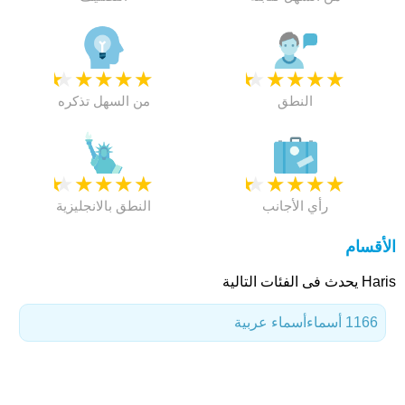
★
★
★
★
★
★
★
★
★
★
النطق
من السهل تذكره
★
★
★
★
★
★
★
★
★
★
رأي الأجانب
النطق بالانجليزية
الأقسام
Haris يحدث فى الفئات التالية
1166 أسماء
أسماء عربية