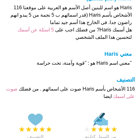
Haris هو اسم للبنين أصل الأسم هو العربية على موقعنا 116
الأشخاص بأسم Haris (قدر اسمائهم ب 5 نجمة من 5 يبدو انهم
راضون جدا. فى الخارج هذا أسم جيد تماما
هل أسمك Haris? من فضلك اجب على
5 اسئلة عن أسمك
لتحسين هذا الملف الشخصي
معني Haris
"معني اسم Haris هو : "قوية وآمنة، تحت حراسة
التصنيف
116 الأشخاص بأسم Haris صوت على اسمائهم . من فضلك
صوت
على اسمك
ايضا
★
★
★
★
★
★
★
★
★
★
من السهل كتابته
التصنيف