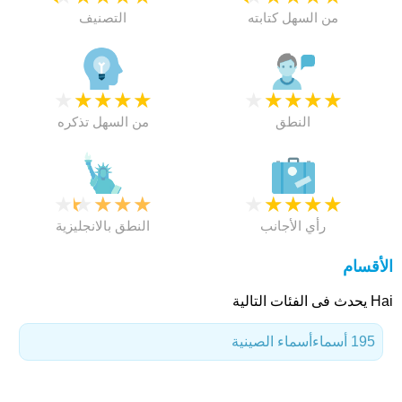
من السهل كتابته
التصنيف
★
★
★
★
★
★
★
★
★
★
النطق
من السهل تذكره
★
★
★
★
★
★
★
★
★
★
رأي الأجانب
النطق بالانجليزية
الأقسام
Hai يحدث فى الفئات التالية
195 أسماء
أسماء الصينية