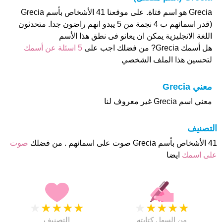
Grecia هو اسم فتاة. على موقعنا 41 الأشخاص بأسم Grecia
(قدر اسمائهم ب 4 نجمة من 5 يبدو انهم راضون جدا. متحدثون
اللغة الانجليزية يمكن ان يعانو فى نطق هذا الأسم
هل أسمك Grecia? من فضلك اجب على
5 اسئلة عن أسمك
لتحسين هذا الملف الشخصي
معني Grecia
معني اسم Grecia غير معروف لنا
التصنيف
41 الأشخاص بأسم Grecia صوت على اسمائهم . من فضلك
صوت
على اسمك
ايضا
★
★
★
★
★
★
★
★
★
★
من السهل كتابته
التصنيف