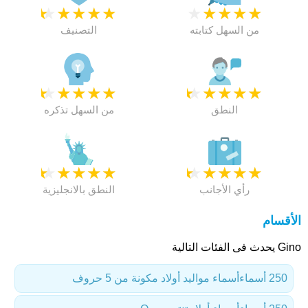
★
★
★
★
★
★
★
★
★
★
من السهل كتابته
التصنيف
★
★
★
★
★
★
★
★
★
★
النطق
من السهل تذكره
★
★
★
★
★
★
★
★
★
★
رأي الأجانب
النطق بالانجليزية
الأقسام
Gino يحدث فى الفئات التالية
250 أسماء
أسماء مواليد أولاد مكونة من 5 حروف