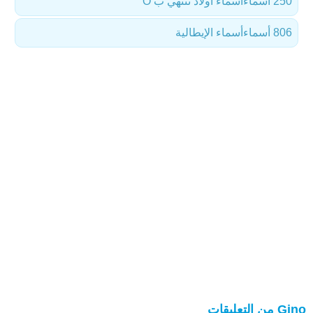
250 أسماء
أسماء أولاد تنتهي ب O
806 أسماء
أسماء الإيطالية
Gino من التعليقات