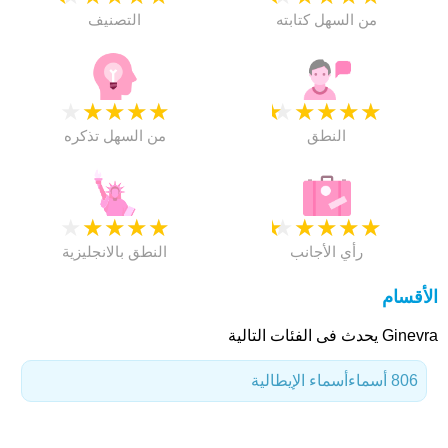
من السهل كتابته
التصنيف
★
★
★
★
★
★
★
★
★
★
النطق
من السهل تذكره
★
★
★
★
★
★
★
★
★
★
رأي الأجانب
النطق بالانجليزية
الأقسام
Ginevra يحدث فى الفئات التالية
806 أسماء
أسماء الإيطالية