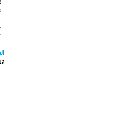
(قد
هل
م
"م
ال
19 الأشخاص بأسم Fidelis صوت على اسمائ