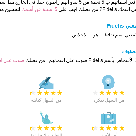
ر اسمائهم ب 5 نجمة من 5 يبدو انهم راضون جدا. فى الخارج هذا أسم جيد تماما
 أسمك Fidelis? من فضلك اجب على
5 اسئلة عن أسمك
لتحسين هذ
عني Fidelis
عني اسم Fidelis هو : "الاخلاص
تصنيف
هم . من فضلك
صوت على ا
★
★
★
★
★
★
★
★
★
★
★
من السهل تذكره
من السهل كتابته
★
★
★
★
★
★
★
★
★
★
★
رأي الأجانب
النطق بالانجليزية