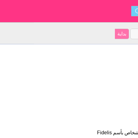
Fidelis هو اسم للبنين أصل الأسم هو أميركا اللاتينية على موقعنا 19 الأشخاص بأسم Fidelis