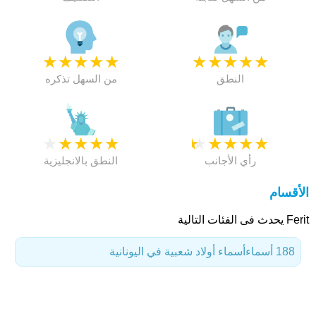
★
★
★
★
★
★
★
★
★
★
النطق
من السهل تذكره
★
★
★
★
★
★
★
★
★
★
رأي الأجانب
النطق بالانجليزية
الأقسام
Ferit يحدث فى الفئات التالية
188 أسماء
أسماء أولاد شعبية في اليونانية