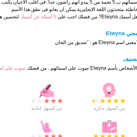
اسمائهم ب 5 نجمة من 5 يبدو انهم راضون جدا. فى اغلب الأحيا
اطئة متحدثون اللغة الانجليزية يمكن ان يعانو فى نطق هذا الأسم
 أسمك Elwyna? من فضلك اجب على
5 اسئلة عن أسمك
لتحسين ه
عني Elwyna
عني اسم Elwyna هو : "صديق من الجان
تصنيف
صوت على ا
★
★
★
★
★
★
★
★
★
★
★
من السهل تذكره
من السهل كتابته
★
★
★
★
★
★
★
★
★
★
★