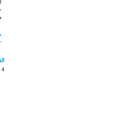
خ
هل
م
"م
ال
4 الأشخاص بأسم Elwyna صوت على اسمائهم . من فضلك