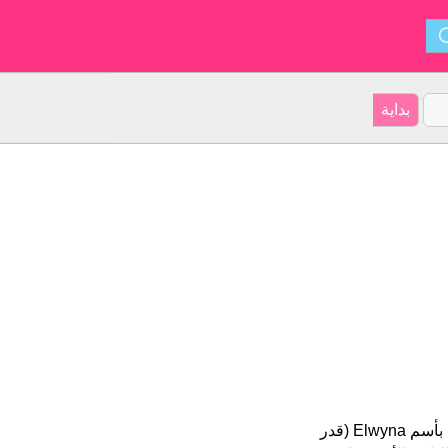
Elwyna هو اسم فتاة. أصل الأسم هو الإنجليزية على موقعنا 4 الأشخاص بأسم Elwyna (قدر