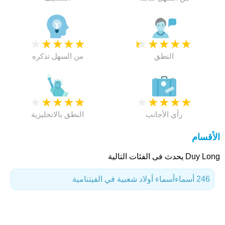
★
★
★
★
★
★
★
★
★
★
النطق
من السهل تذكره
★
★
★
★
★
★
★
★
★
★
رأي الأجانب
النطق بالانجليزية
الأقسام
Duy Long يحدث فى الفئات التالية
246 أسماء
أسماء أولاد شعبية في الفيتنامية