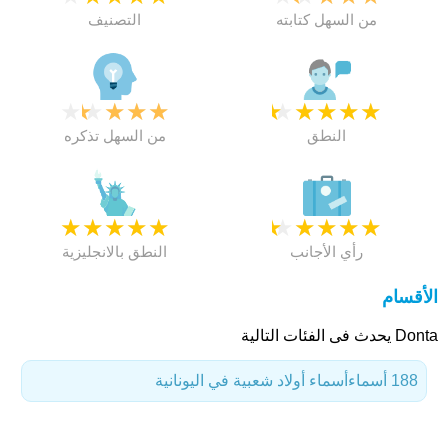
من السهل كتابته
التصنيف
★
★
★
★
★
★
★
★
★
★
النطق
من السهل تذكره
★
★
★
★
★
★
★
★
★
★
رأي الأجانب
النطق بالانجليزية
الأقسام
Donta يحدث فى الفئات التالية
188 أسماء
أسماء أولاد شعبية في اليونانية