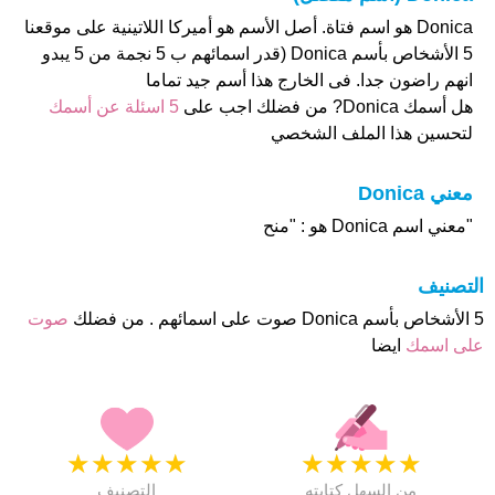
Donica هو اسم فتاة. أصل الأسم هو أميركا اللاتينية على موقعنا
5 الأشخاص بأسم Donica (قدر اسمائهم ب 5 نجمة من 5 يبدو
انهم راضون جدا. فى الخارج هذا أسم جيد تماما
هل أسمك Donica? من فضلك اجب على
5 اسئلة عن أسمك
لتحسين هذا الملف الشخصي
معني Donica
"معني اسم Donica هو : "منح
التصنيف
5 الأشخاص بأسم Donica صوت على اسمائهم . من فضلك
صوت
على اسمك
ايضا
★
★
★
★
★
★
★
★
★
★
من السهل كتابته
التصنيف