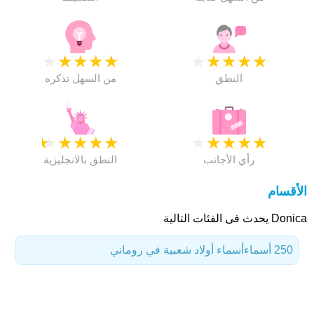
★
★
★
★
★
★
★
★
★
★
النطق
من السهل تذكره
★
★
★
★
★
★
★
★
★
★
رأي الأجانب
النطق بالانجليزية
الأقسام
Donica يحدث فى الفئات التالية
250 أسماء
أسماء أولاد شعبية في روماني