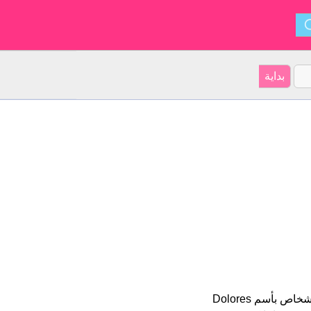
Dolores هو اسم فتاة. أصل الأسم هو أميركا اللاتينية على موقعنا 82 الأشخاص بأسم Dolores