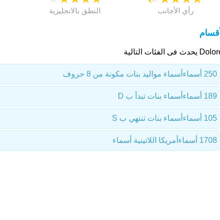
رأي الأجانب
النطق بالانجليزية
أقسام
يحدث فى الفئات التالية
250 أسماء
أسماء مواليد بنات مكونة من 8 حروف
189 أسماء
أسماء بنات تبدأ ب D
105 أسماء
أسماء بنات تنتهي ب S
1708 أسماء
أمريكا اللاتينية أسماء