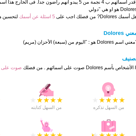
(قدر اسمائهم ب 4 نجمة من 5 يبدو انهم راضون جدا. فى الخارج 
Dolor هو او هي "دولي
 أسمك Dolores? من فضلك اجب على
5 اسئلة عن أسمك
لتحسين ه
عني Dolores
ني اسم Dolores هو : "اليوم من (سبعة) الأحزان (مريم)
تصنيف
هم . من فضلك
صوت على 
★
★
★
★
★
★
★
★
★
★
★
من السهل تذكره
من السهل كتابته
★
★
★
★
★
★
★
★
★
★
★