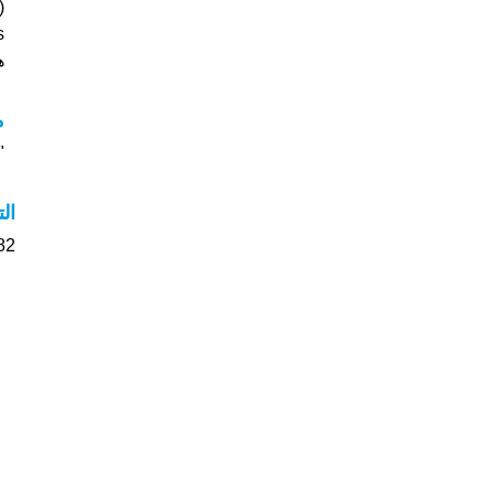
es
هل
م
"مع
ال
82 الأشخاص بأسم Dolores صوت على اسمائ