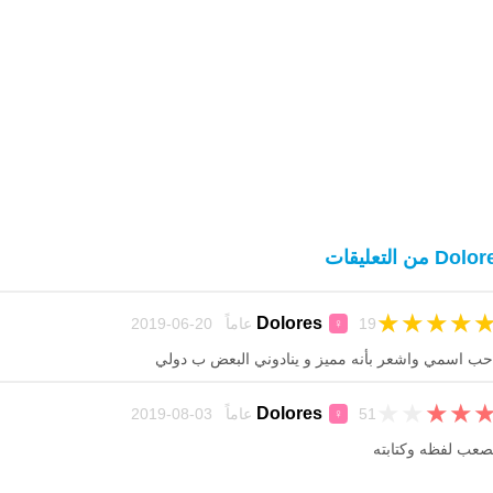
Do من التعليقات
★
★
★
★
Dolores
19 عاماً 20-06-2019
♀
حب اسمي واشعر بأنه مميز و ينادوني البعض ب دولي
★
★
★
★
Dolores
51 عاماً 03-08-2019
♀
صعب لفظه وكتابته