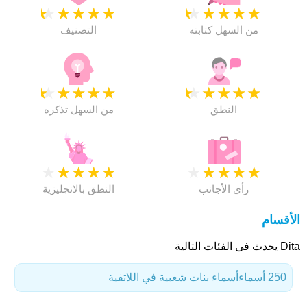
★
★
★
★
★
★
★
★
★
★
من السهل كتابته
التصنيف
★
★
★
★
★
★
★
★
★
★
النطق
من السهل تذكره
★
★
★
★
★
★
★
★
★
★
رأي الأجانب
النطق بالانجليزية
الأقسام
Dita يحدث فى الفئات التالية
250 أسماء
أسماء بنات شعبية في اللاتفية