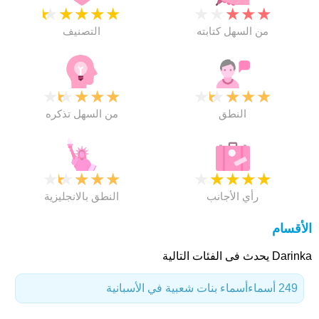
★
★
★
★
★
★
★
★
★
★
من السهل كتابته
التصنيف
★
★
★
★
★
★
★
★
★
★
النطق
من السهل تذكره
★
★
★
★
★
★
★
★
★
★
رأي الأجانب
النطق بالانجليزية
الأقسام
Darinka يحدث فى الفئات التالية
249 أسماء
أسماء بنات شعبية في الأسبانية