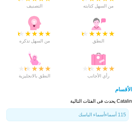
من السهل كتابته
التصنيف
★
★
★
★
★
★
★
★
★
★
النطق
من السهل تذكره
★
★
★
★
★
★
★
★
★
★
رأي الأجانب
النطق بالانجليزية
الأقسام
Catalin يحدث فى الفئات التالية
115 أسماء
أسماء الباسك