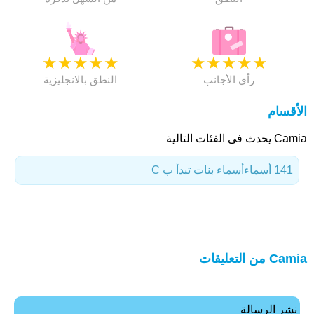
★
★
★
★
★
★
★
★
★
★
رأي الأجانب
النطق بالانجليزية
الأقسام
Camia يحدث فى الفئات التالية
141 أسماء
أسماء بنات تبدأ ب C
Camia من التعليقات
نشر الرسالة