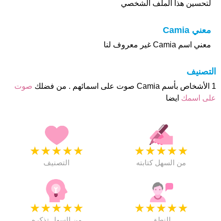
لتحسين هذا الملف الشخصي
معني Camia
معني اسم Camia غير معروف لنا
التصنيف
1 الأشخاص بأسم Camia صوت على اسمائهم . من فضلك
صوت
على اسمك
ايضا
★
★
★
★
★
★
★
★
★
★
من السهل كتابته
التصنيف
★
★
★
★
★
★
★
★
★
★
النطق
من السهل تذكره