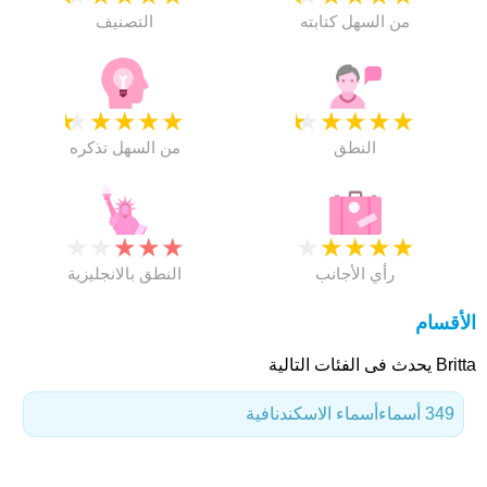
من السهل كتابته
التصنيف
★
★
★
★
★
★
★
★
★
★
النطق
من السهل تذكره
★
★
★
★
★
★
★
★
★
★
رأي الأجانب
النطق بالانجليزية
الأقسام
Britta يحدث فى الفئات التالية
349 أسماء
أسماء الاسكندنافية