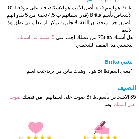
Britta هو اسم فتاة. أصل الأسم هو الاسكندنافية على موقعنا 85
الأشخاص بأسم Britta (قدر اسمائهم ب 4.5 نجمة من 5 يبدو انهم
راضون جدا. متحدثون اللغة الانجليزية يمكن ان يعانو فى نطق هذا
الأسم
هل أسمك Britta? من فضلك اجب على
5 اسئلة عن أسمك
لتحسين هذا الملف الشخصي
معني Britta
"معني اسم Britta هو : "وهناك تباين من بريدجيت اسم
التصنيف
85 الأشخاص بأسم Britta صوت على اسمائهم . من فضلك
صوت
على اسمك
ايضا
★
★
★
★
★
★
★
★
★
★