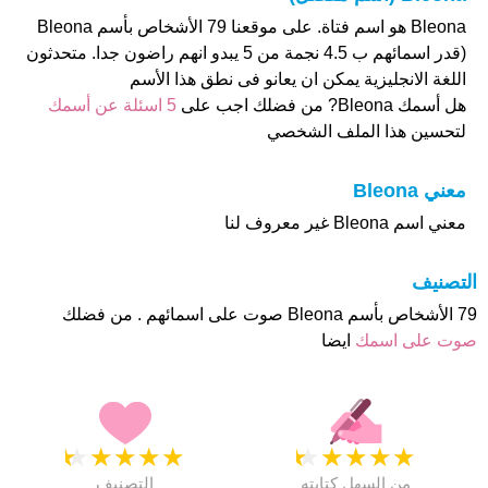
Bleona هو اسم فتاة. على موقعنا 79 الأشخاص بأسم Bleona
(قدر اسمائهم ب 4.5 نجمة من 5 يبدو انهم راضون جدا. متحدثون
اللغة الانجليزية يمكن ان يعانو فى نطق هذا الأسم
هل أسمك Bleona? من فضلك اجب على
5 اسئلة عن أسمك
لتحسين هذا الملف الشخصي
معني Bleona
معني اسم Bleona غير معروف لنا
التصنيف
79 الأشخاص بأسم Bleona صوت على اسمائهم . من فضلك
صوت على اسمك
ايضا
★
★
★
★
★
★
★
★
★
★
من السهل كتابته
التصنيف