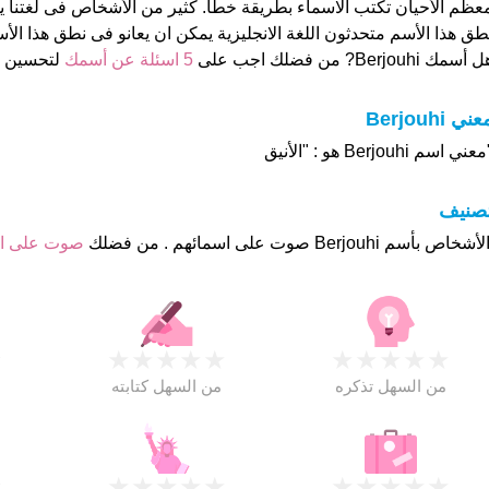
عظم الأحيان تكتب الاسماء بطريقة خطأ. كثير من الأشخاص فى لغتنا
طق هذا الأسم متحدثون اللغة الانجليزية يمكن ان يعانو فى نطق هذا الأ
 أسمك Berjouhi? من فضلك اجب على
5 اسئلة عن أسمك
لتحسين 
ني Berjouhi
عني اسم Berjouhi هو : "الأنيق
تصنيف
صوت على 
★
★
★
★
★
★
★
★
★
★
★
من السهل تذكره
من السهل كتابته
★
★
★
★
★
★
★
★
★
★
★