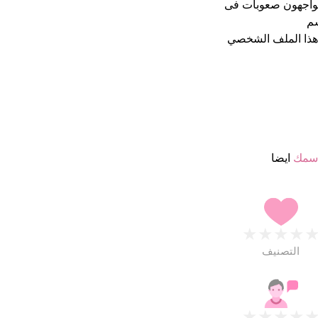
 يواجهون صعوبات فى
سم
هذا الملف الشخصي
اسمك
ايضا
★
★
★
★
التصنيف
★
★
★
★