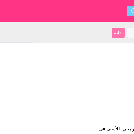
 أشكال Perchuhi و ينشأ من الأرميني. للأسف فى