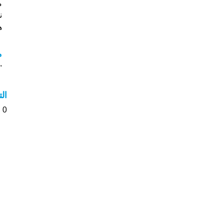
م
ن
هل
مع
"م
ال
0 الأشخاص بأسم Berjouhi صوت على اسمائهم . من فضلك