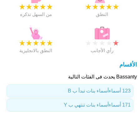
★
★
★
★
★
★
★
★
★
★
النطق
من السهل تذكره
★
★
★
★
★
★
★
★
★
★
رأي الأجانب
النطق بالانجليزية
الأقسام
Bassanty يحدث فى الفئات التالية
123 أسماء
أسماء بنات تبدأ ب B
171 أسماء
أسماء بنات تنتهي ب Y