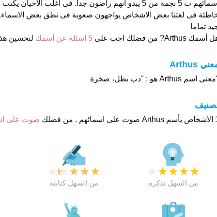
اسمائهم ب 5 نجمة من 5 يبدو انهم راضون جدا. فى اغلب الأحيا
اطئة فى لغتنا بعض الاشخاص يواجهون صعوبة فى نطق بعض الاسماء. 
يد تماما
 أسمك Arthus? من فضلك اجب على
5 اسئلة عن أسمك
لتحسين هذ
عني Arthus
عني اسم Arthus هو : "دب بطل، صخرة
تصنيف
هم . من فضلك
صوت على ا
★
★
★
★
★
★
★
★
★
★
★
من السهل تذكره
من السهل كتابته