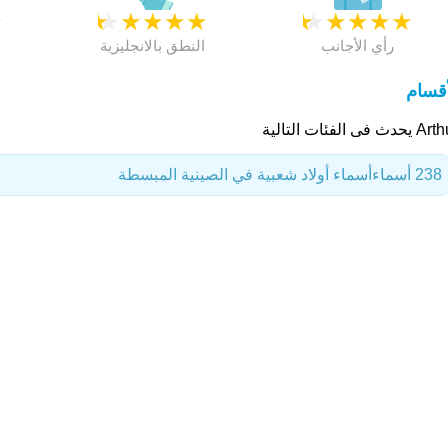
★
★
★
★
★
★
★
★
★
★
★
رأي الأجانب
النطق بالانجليزية
أقسام
دث فى الفئات التالية
238 أسماء
أسماء أولاد شعبية في الصينية المبسطة