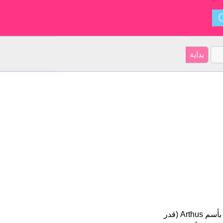
Arthus هو اسم للبنين أصل الأسم هو إيرلندي على موقعنا 12 الأشخاص بأسم Arthus (قدر