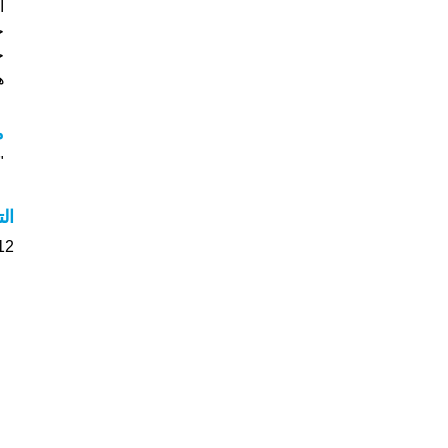
خ
ج
هل
م
"م
ال
12 الأشخاص بأسم Arthus صوت على اسمائ